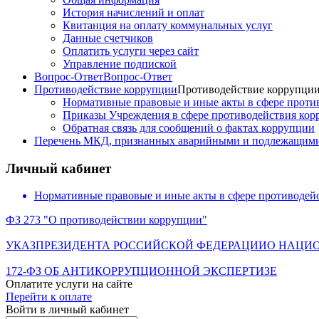
История начислений и оплат
Квитанция на оплату коммунальных услуг
Данные счетчиков
Оплатить услуги через сайт
Управление подпиской
Вопрос-Ответ
Вопрос-Ответ
Противодействие коррупции
Противодействие коррупци
Нормативные правовые и иные акты в сфере проти
Приказы Учреждения в сфере противодействия ко
Обратная связь для сообщений о фактах коррупции
Перечень МКД, признанных аварийными и подлежащими
Личный кабинет
Нормативные правовые и иные акты в сфере противодей
ФЗ 273 "О противодействии коррупции"
УКАЗПРЕЗИДЕНТА РОССИЙСКОЙ ФЕДЕРАЦИИО НАЦИ
172-ФЗ ОБ АНТИКОРРУПЦИОННОЙ ЭКСПЕРТИЗЕ
Оплатите услуги на сайте
Перейти к оплате
Войти в личный кабинет