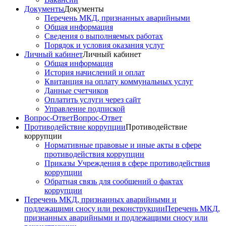
Документы
Документы
Перечень МКД, признанных аварийными
Общая информация
Сведения о выполняемых работах
Порядок и условия оказания услуг
Личный кабинет
Личный кабинет
Общая информация
История начислений и оплат
Квитанция на оплату коммунальных услуг
Данные счетчиков
Оплатить услуги через сайт
Управление подпиской
Вопрос-Ответ
Вопрос-Ответ
Противодействие коррупции
Противодействие
коррупции
Нормативные правовые и иные акты в сфере
противодействия коррупции
Приказы Учреждения в сфере противодействия
коррупции
Обратная связь для сообщений о фактах
коррупции
Перечень МКД, признанных аварийными и
подлежащими сносу или реконструкции
Перечень МКД,
признанных аварийными и подлежащими сносу или