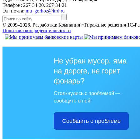
Телефон: 267-34-20, 267-34-21
Эл. почта:
mu_gorhoz@krd.ru
© 2009–2026.
Разработка: Компания «Тиражные решения 1С-Ра
Политика конфиденциальности
Не убран мусор, яма
на дороге, не горит
фонарь?
Столкнулись с проблемой —
сообщите о ней!
Сообщить о проблеме