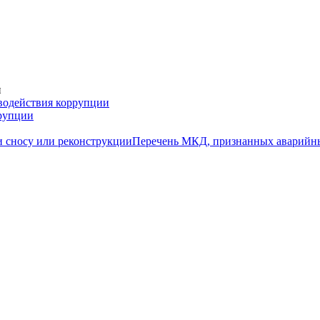
и
водействия коррупции
ррупции
 сносу или реконструкции
Перечень МКД, признанных аварийн