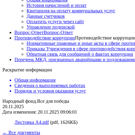
История начислений и оплат
Квитанция на оплату коммунальных услуг
Данные счетчиков
Оплатить услуги через сайт
Управление подпиской
Вопрос-Ответ
Вопрос-Ответ
Противодействие коррупции
Противодействие коррупци
Нормативные правовые и иные акты в сфере проти
Приказы Учреждения в сфере противодействия ко
Обратная связь для сообщений о фактах коррупции
Перечень МКД, признанных аварийными и подлежащими
Раскрытие информации
Общая информация
Сведения о выполняемых работах
Порядок и условия оказания услуг
Народный фонд.Все для победы
20.11.2025
Дата изменения: 20.11.2025 09:06:01
Листовка А4.pdf
(pdf, 1626КБ)
← Все документы