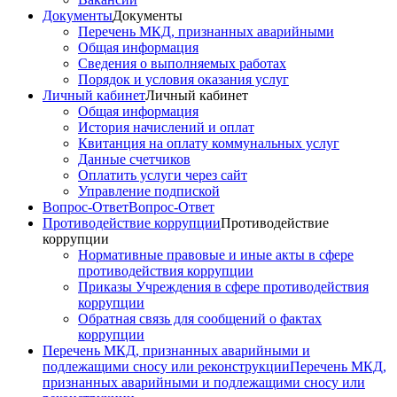
Документы
Документы
Перечень МКД, признанных аварийными
Общая информация
Сведения о выполняемых работах
Порядок и условия оказания услуг
Личный кабинет
Личный кабинет
Общая информация
История начислений и оплат
Квитанция на оплату коммунальных услуг
Данные счетчиков
Оплатить услуги через сайт
Управление подпиской
Вопрос-Ответ
Вопрос-Ответ
Противодействие коррупции
Противодействие
коррупции
Нормативные правовые и иные акты в сфере
противодействия коррупции
Приказы Учреждения в сфере противодействия
коррупции
Обратная связь для сообщений о фактах
коррупции
Перечень МКД, признанных аварийными и
подлежащими сносу или реконструкции
Перечень МКД,
признанных аварийными и подлежащими сносу или